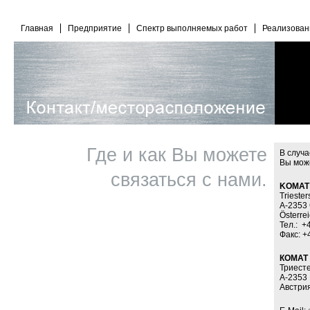
Главная
Предприятие
Спектр выполняемых работ
Реализован
Где и как Вы можете
В случа
Вы може
связаться с нами.
KOMAT 
Triester
A-2353 
Österre
Тел.: +
Факс: +
КОМАТ 
Триест
А-2353
Австри