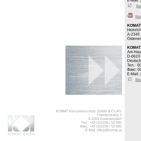
E-Mail:
Ва
Ка
KOMAT 
Heinric
A-2345 
Österr
KOMAT 
Am Haup
D-0623
Deutsc
Тел.: 0
Факс: 0
E-Mail:
Ва
KOMAT Korrosionsschutz GmbH & Co KG
Triesterstraße 2
A-2353 Guntramsdorf
Тел.: +43 (0)2236 / 52 500
Факс: +43 (0)2236 / 52 600
E-Mail:
office@komat.at