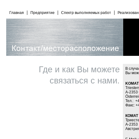
Главная
Предприятие
Спектр выполняемых работ
Реализован
Где и как Вы можете
В случа
Вы може
связаться с нами.
KOMAT 
Triester
A-2353 
Österre
Тел.: +
Факс: +
КОМАТ 
Триест
А-2353
Австри