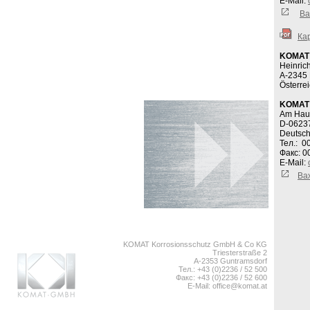
E-Mail:
Ва
Ка
KOMAT 
Heinric
A-2345 
Österr
KOMAT 
Am Haup
D-0623
Deutsc
Тел.: 0
Факс: 0
E-Mail:
Ва
KOMAT Korrosionsschutz GmbH & Co KG
Triesterstraße 2
A-2353 Guntramsdorf
Тел.: +43 (0)2236 / 52 500
Факс: +43 (0)2236 / 52 600
E-Mail:
office@komat.at