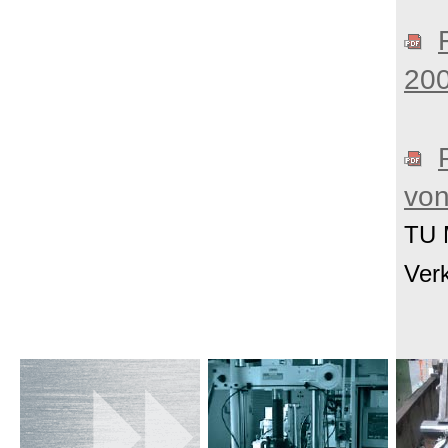
20
vo
TU 
Ver