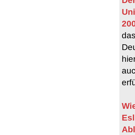
Der
Un
20
das
Deu
hie
auc
erfü
Wie
Es
Abl