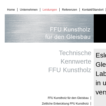
Home
Unternehmen
Leistungen
Referenzen
Kontakt/Standort
Technische
Esl
Kennwerte
Gle
FFU Kunstholz
Lab
in 
ver
FFU Kunstholz für den Gleisbau
Zeitliche Entwicklung FFU Kunstholz