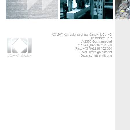
KOMAT Korrosionsschutz GmbH & Co KG
Triesterstraße 2
A-2353 Guntramsdorf
Tel.: +43 (0)2236 / 52 500
Fax: +43 (0)2236 / 52 600
E-Mail:
office@komat.at
Datenschutzerklärung