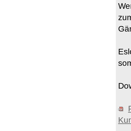
Wen
zum
Gän
Esl
som
Do
Kun