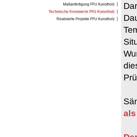
Dar
Maßanfertigung FFU Kunstholz
Technische Kennwerte FFU Kunstholz
Dau
Realisierte Projekte FFU Kunstholz
Tem
Sit
Wun
die
Prü
Säm
als