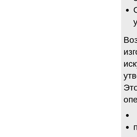
Воз
изг
иск
ут
Это
оп