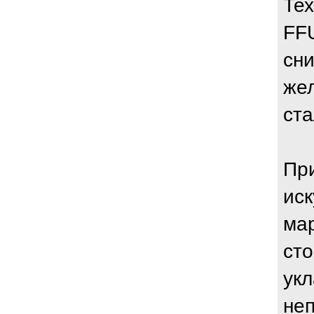
Тех
FF
сн
же
ст
Пр
ис
мар
сто
ук
неп