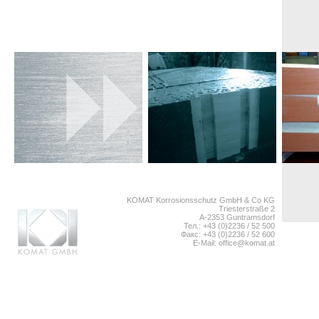
KOMAT Korrosionsschutz GmbH & Co KG
Triesterstraße 2
A-2353 Guntramsdorf
Тел.: +43 (0)2236 / 52 500
Факс: +43 (0)2236 / 52 600
E-Mail:
office@komat.at