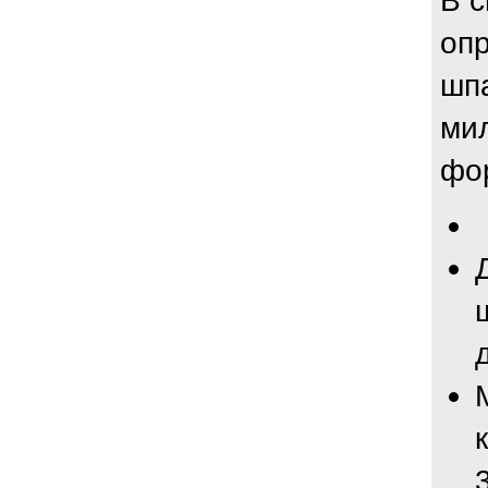
В с
оп
шпа
мил
фо